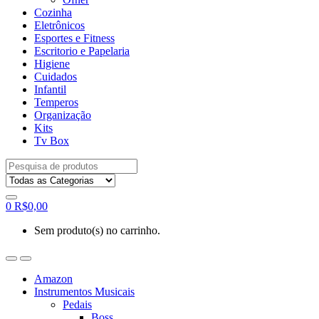
Cozinha
Eletrônicos
Esportes e Fitness
Escritorio e Papelaria
Higiene
Cuidados
Infantil
Temperos
Organização
Kits
Tv Box
Procurar
por:
0
R$
0,00
Sem produto(s) no carrinho.
Amazon
Instrumentos Musicais
Pedais
Boss