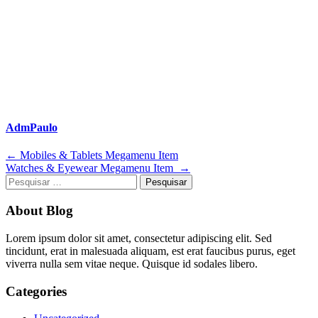
AdmPaulo
Navegação
←
Mobiles & Tablets Megamenu Item
Watches & Eyewear Megamenu Item
→
de
Pesquisar
Post
por:
About Blog
Lorem ipsum dolor sit amet, consectetur adipiscing elit. Sed
tincidunt, erat in malesuada aliquam, est erat faucibus purus, eget
viverra nulla sem vitae neque. Quisque id sodales libero.
Categories