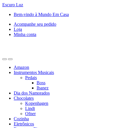
Escuro
Luz
Saltar
Pular
Bem-vindo à Mundo Em Casa
para
para
Acompanhe seu pedido
navegação
o
Loja
conteúdo
Minha conta
Amazon
Instrumentos Musicais
Pedais
Boss
Ibanez
Dia dos Namorados
Chocolates
Kopenhagen
Lindt
Ofner
Cozinha
Eletrônicos