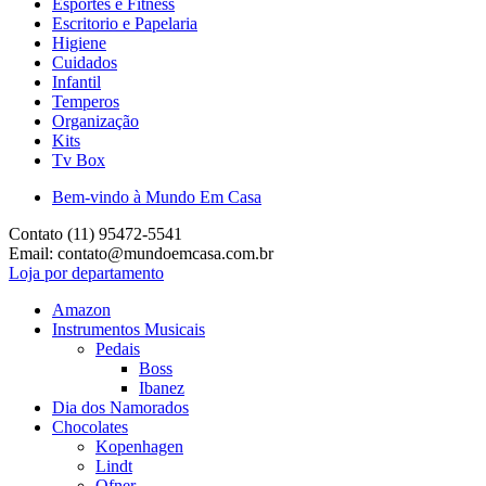
Esportes e Fitness
Escritorio e Papelaria
Higiene
Cuidados
Infantil
Temperos
Organização
Kits
Tv Box
Bem-vindo à Mundo Em Casa
Contato (11) 95472-5541
Email: contato@mundoemcasa.com.br
Loja por departamento
Amazon
Instrumentos Musicais
Pedais
Boss
Ibanez
Dia dos Namorados
Chocolates
Kopenhagen
Lindt
Ofner