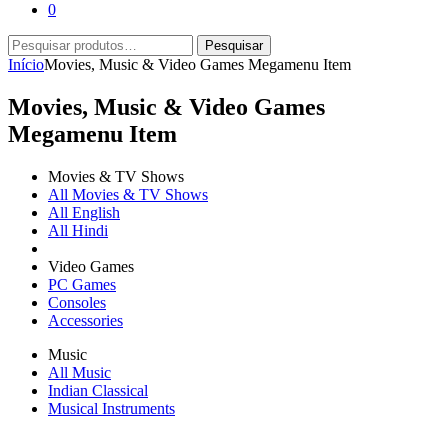
0
Pesquisar
Pesquisar
por:
Início
Movies, Music & Video Games Megamenu Item
Movies, Music & Video Games
Megamenu Item
Movies & TV Shows
All Movies & TV Shows
All English
All Hindi
Video Games
PC Games
Consoles
Accessories
Music
All Music
Indian Classical
Musical Instruments