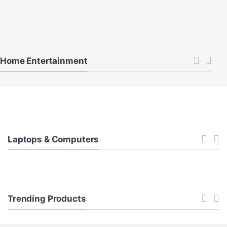
r
r
o
Home Entertainment
s
s
e
l
Laptops & Computers
G
u
Trending Products
i
a