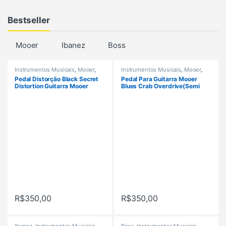
s
Bestseller
Mooer
Ibanez
Boss
Instrumentos Musicais
,
Mooer
,
Instrumentos Musicais
,
Mooer
,
Pedais
Pedais
Pedal Distorção Black Secret
Pedal Para Guitarra Mooer
Distortion Guitarra Mooer
Blues Crab Overdrive(Semi
Novo)
R$
350,00
R$
350,00
Ibanez
,
Instrumentos Musicais
,
Boss
,
Instrumentos Musicais
,