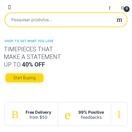
Saltar para navegação
Pular para o conteúdo
0
Pesquisar por:
SHOP TO GET WHAT YOU LOVE
TIMEPIECES THAT
MAKE A STATEMENT
UP TO
40% OFF
Start Buying
Free Delivery
99% Positive
from $50
Feedbacks
f