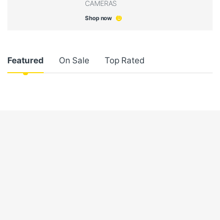
CAMERAS
Shop now
P
Featured
On Sale
Top Rated
r
o
d
u
t
o
C
a