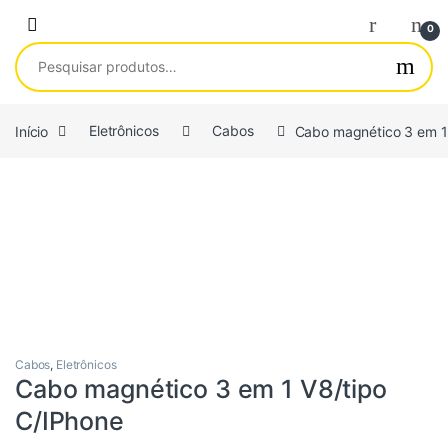
Saltar para navegação
Pular para o conteúdo
0
Pesquisar por:
Início
Eletrônicos
Cabos
Cabo magnético 3 em 1
Cabos
,
Eletrônicos
Cabo magnético 3 em 1 V8/tipo
C/IPhone