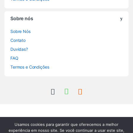
Sobre nós
Sobre Nós
Contato
Duvidas?
FAQ
Termos e Condições
Usamos cookies para garantir que oferecemos a melhor
experiência em nosso site. Se você continuar a usar este site,
Tem perguntas? Entre em