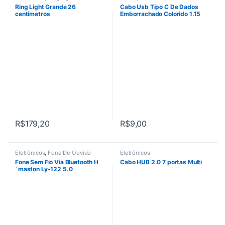
Ring Light Grande 26
Cabo Usb Tipo C De Dados
centímetros
Emborrachado Colorido 1.15
Metros
R$
179,20
R$
9,00
Este produto tem várias variant
Eletrônicos
,
Fone De Ouvido
Eletrônicos
Fone Sem Fio Via Bluetooth H
Cabo HUB 2.0 7 portas Multi
´maston Ly-122 5.0