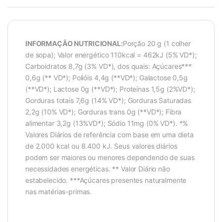
INFORMAÇÃO NUTRICIONAL:
Porção 20 g (1 colher
de sopa); Valor energético 110kcal = 462kJ (5% VD*);
Carboidratos 8,7g (3% VD*), dos quais: Açúcares***
0,6g (** VD*); Polióis 4,4g (**VD*); Galactose 0,5g
(**VD*); Lactose 0g (**VD*); Proteínas 1,5g (2%VD*);
Gorduras totais 7,6g (14% VD*); Gorduras Saturadas
2,2g (10% VD*); Gorduras trans 0g (**VD*); Fibra
alimentar 3,2g (13%VD*); Sódio 11mg (0% VD*). *%
Valores Diários de referência com base em uma dieta
de 2.000 kcal ou 8.400 kJ. Seus valores diários
podem ser maiores ou menores dependendo de suas
necessidades energéticas. ** Valor Diário não
estabelecido. ***Açúcares presentes naturalmente
nas matérias-primas.