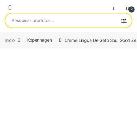
Saltar para navegação
Pular para o conteúdo
0
Pesquisar por:
Início
Kopenhagen
Creme Língua De Gato Soul Good Z