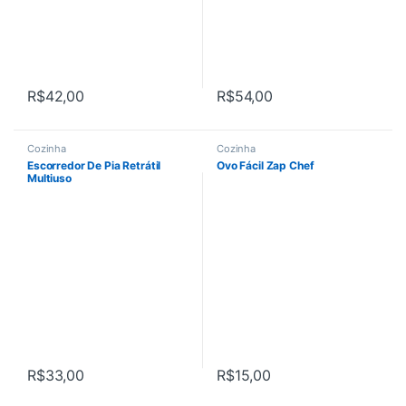
R$
42,00
R$
54,00
Cozinha
Cozinha
Escorredor De Pia Retrátil
Ovo Fácil Zap Chef
Multiuso
R$
33,00
R$
15,00
Este produto tem várias variantes. As opções podem ser escolhi
Este produto tem várias variant