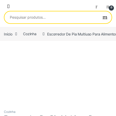
Saltar para navegação
Pular para o conteúdo
0
Pesquisar por:
Início
Cozinha
Escorredor De Pia Multiuso Para Aliment
Cozinha