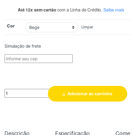
Até 12x sem cartão
com a Linha de Crédito.
Saiba mais
Cor
Limpar
Simulação de frete
Quantidade
Adicionar ao carrinho
Descrição
Especificação
Coment