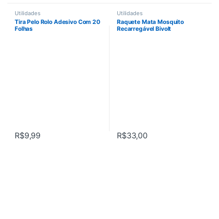
Utilidades
Utilidades
Tira Pelo Rolo Adesivo Com 20
Raquete Mata Mosquito
Folhas
Recarregável Bivolt
R$
9,99
R$
33,00
Este produto tem várias variantes. As opções podem ser escolhi
Este produto tem várias variant