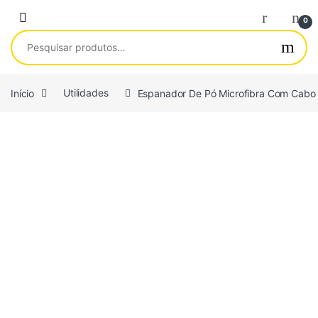
Saltar para navegação
Pular para o conteúdo
0
Pesquisar por:
Início
Utilidades
Espanador De Pó Microfibra Com Cabo 