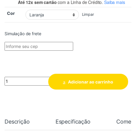
Até 12x sem cartão
com a Linha de Crédito.
Saiba mais
Cor
Limpar
Simulação de frete
Quantidade
Adicionar ao carrinho
Descrição
Especificação
Coment