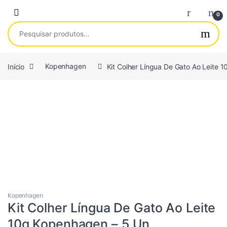
Saltar para navegação
Pular para o conteúdo
0
Pesquisar por:
Início
Kopenhagen
Kit Colher Língua De Gato Ao Leite 
Kopenhagen
Kit Colher Língua De Gato Ao Leite
10g Kopenhagen – 5 Un