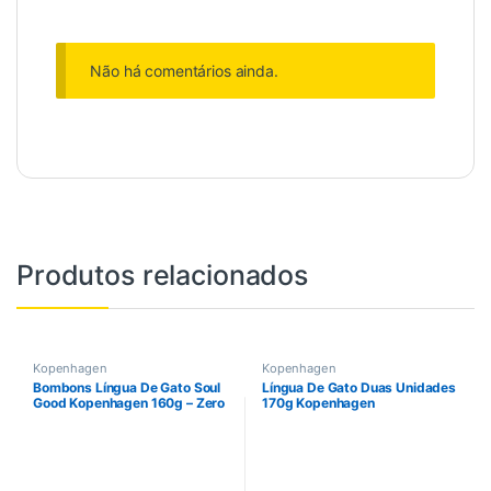
Não há comentários ainda.
Produtos relacionados
Kopenhagen
Kopenhagen
Bombons Língua De Gato Soul
Língua De Gato Duas Unidades
Good Kopenhagen 160g – Zero
170g Kopenhagen
Lactose