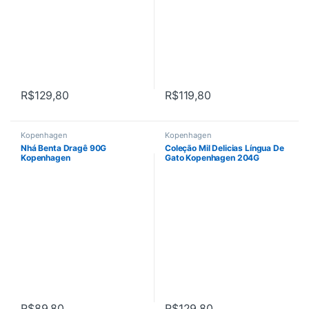
R$
129,80
R$
119,80
Kopenhagen
Kopenhagen
Nhá Benta Dragê 90G
Coleção Mil Delicias Língua De
Kopenhagen
Gato Kopenhagen 204G
R$
89,80
R$
129,80