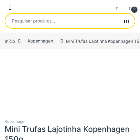
Saltar para navegação
Pular para o conteúdo
0
Pesquisar por:
Início
Kopenhagen
Mini Trufas Lajotinha Kopenhagen 1
Kopenhagen
Mini Trufas Lajotinha Kopenhagen
150g