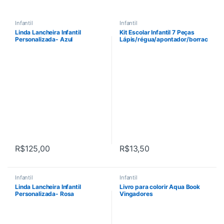
Infantil
Infantil
Linda Lancheira Infantil
Kit Escolar Infantil 7 Peças
Personalizada- Azul
Lápis/régua/apontador/borrac
ha
R$
125,00
R$
13,50
Este produto tem várias variant
Infantil
Infantil
Linda Lancheira Infantil
Livro para colorir Aqua Book
Personalizada- Rosa
Vingadores