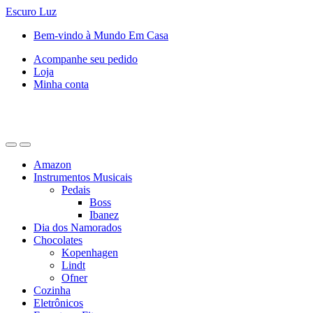
Escuro
Luz
Saltar
Pular
Bem-vindo à Mundo Em Casa
para
para
Acompanhe seu pedido
navegação
o
Loja
conteúdo
Minha conta
Amazon
Instrumentos Musicais
Pedais
Boss
Ibanez
Dia dos Namorados
Chocolates
Kopenhagen
Lindt
Ofner
Cozinha
Eletrônicos