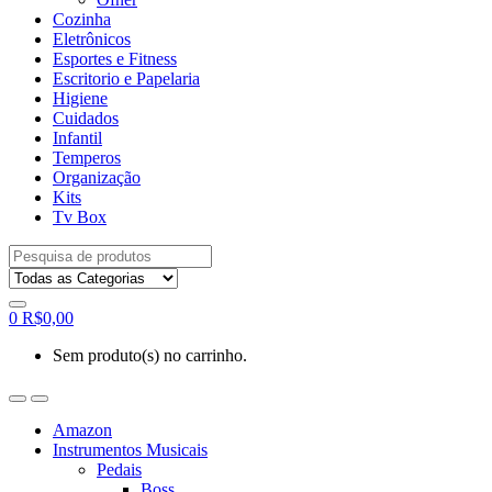
Cozinha
Eletrônicos
Esportes e Fitness
Escritorio e Papelaria
Higiene
Cuidados
Infantil
Temperos
Organização
Kits
Tv Box
Procurar
por:
0
R$
0,00
Sem produto(s) no carrinho.
Amazon
Instrumentos Musicais
Pedais
Boss