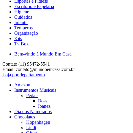
Esportes e Fitness
Escritorio e Papelaria
Higiene
Cuidados
Infantil
Temperos
Organização
Kits
Tv Box
Bem-vindo à Mundo Em Casa
Contato (11) 95472-5541
Email: contato@mundoemcasa.com.br
Loja por departamento
Amazon
Instrumentos Musicais
Pedais
Boss
Ibanez
Dia dos Namorados
Chocolates
Kopenhagen
Lindt
Ofner