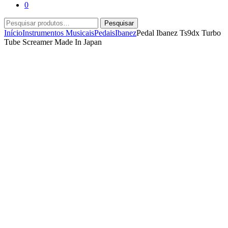
0
Pesquisar
Pesquisar
por:
Início
Instrumentos Musicais
Pedais
Ibanez
Pedal Ibanez Ts9dx Turbo
Tube Screamer Made In Japan