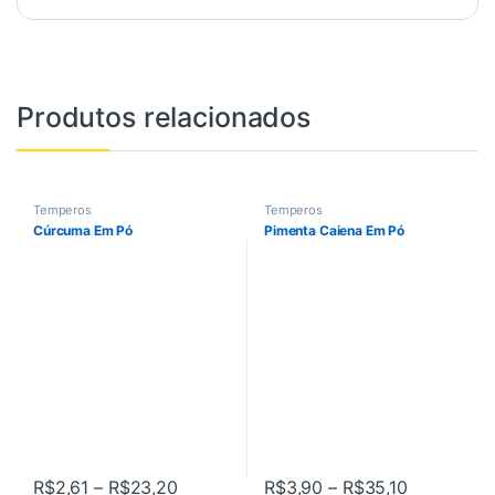
Produtos relacionados
Temperos
Temperos
Cúrcuma Em Pó
Pimenta Caiena Em Pó
Faixa de preço: R$2,61 através R$23,
Faixa de p
R$
2,61
–
R$
23,20
R$
3,90
–
R$
35,10