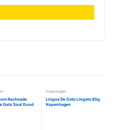
en
Kopenhagen
bom Recheado
Língua De Gato Lingato 85g
e Gato Soul Good
Kopenhagen
enhagen – 4 Uni