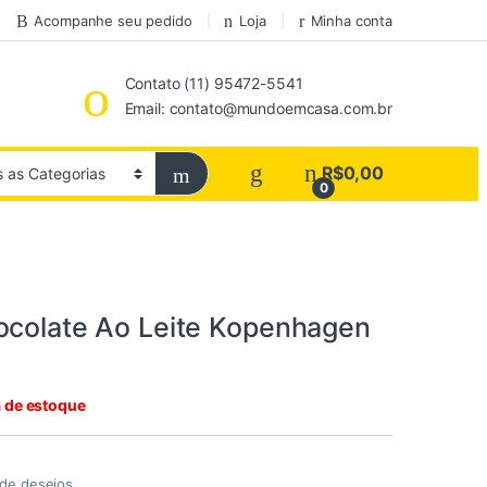
Acompanhe seu pedido
Loja
Minha conta
Contato (11) 95472-5541
Email: contato@mundoemcasa.com.br
R$
0,00
0
ocolate Ao Leite Kopenhagen
a de estoque
a de desejos