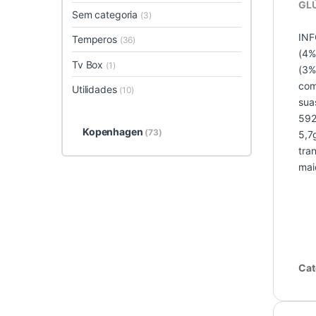
GL
Sem categoria
(3)
INF
Temperos
(36)
(4%
Tv Box
(1)
(3%
com
Utilidades
(10)
sua
592
Kopenhagen
(73)
5,7
tra
mai
Cat