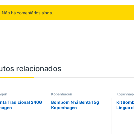
Não há comentários ainda.
utos relacionados
agen
Kopenhagen
Kopenhag
nta Tradicional 240G
Bombom Nhá Benta 15g
Kit Bom
hagen
Kopenhagen
Língua d
20G Kop