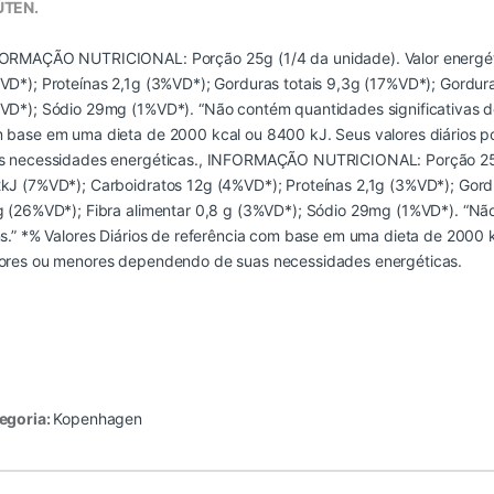
ÚTEN.
ORMAÇÃO NUTRICIONAL: Porção 25g (1/4 da unidade). Valor energéti
VD*); Proteínas 2,1g (3%VD*); Gorduras totais 9,3g (17%VD*); Gordura
VD*); Sódio 29mg (1%VD*). “Não contém quantidades significativas de 
 base em uma dieta de 2000 kcal ou 8400 kJ. Seus valores diários
s necessidades energéticas., INFORMAÇÃO NUTRICIONAL: Porção 25g 
kJ (7%VD*); Carboidratos 12g (4%VD*); Proteínas 2,1g (3%VD*); Gord
g (26%VD*); Fibra alimentar 0,8 g (3%VD*); Sódio 29mg (1%VD*). “Não
ns.” *% Valores Diários de referência com base em uma dieta de 2000 
ores ou menores dependendo de suas necessidades energéticas.
egoria:
Kopenhagen