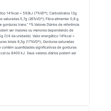
co 141kcal = 592kJ (7%VD*); Carboidratos 12g
s saturadas 5,7g (26%VD*); Fibra alimentar 0,8 g
gorduras trans.” *% Valores Diários de referência
 podem ser maiores ou menores dependendo de
(1/4 da unidade). Valor energético 141kcal =
uras totais 9,3g (17%VD*); Gorduras saturadas
 contém quantidades significativas de gorduras
kcal ou 8400 kJ. Seus valores diários podem ser