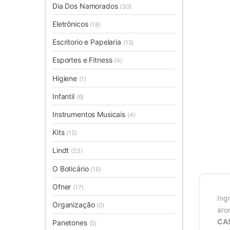
Dia Dos Namorados
(30)
Eletrônicos
(18)
Escritorio e Papelaria
(15)
Esportes e Fitness
(4)
Higiene
(1)
Infantil
(6)
Instrumentos Musicais
(4)
Kits
(15)
Lindt
(53)
O Boticário
(16)
Ofner
(17)
Ing
Organização
(0)
aro
CA
Panetones
(5)