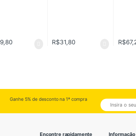
99,80
R$
31,80
R$
67,
Ganhe 5% de desconto na 1ª compra
E
m
a
i
l
*
Encontre rapidamente
Informação