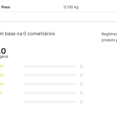
Peso
0,100 kg
m base na 0 comentários
Registra
produto 
.0
geral
0
0
0
0
0