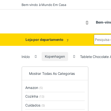
Saltar para navegação
Pular para o conteúdo
Bem-vindo à Mundo Em Casa
Bem-vin
Procurar p
Loja por departamento
Início
Kopenhagen
Tablete Chocolate
Mostrar Todas As Categorias
Amazon
(5)
Cozinha
(13)
Cuidados
(5)