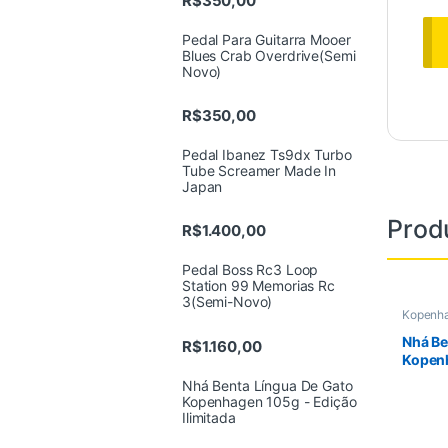
R$
350,00
Pedal Para Guitarra Mooer
Blues Crab Overdrive(Semi
Novo)
R$
350,00
Pedal Ibanez Ts9dx Turbo
Tube Screamer Made In
Japan
Prod
R$
1.400,00
Pedal Boss Rc3 Loop
Station 99 Memorias Rc
3(Semi-Novo)
Kopenh
Nhá Be
R$
1.160,00
Kopen
Nhá Benta Língua De Gato
Kopenhagen 105g - Edição
Ilimitada