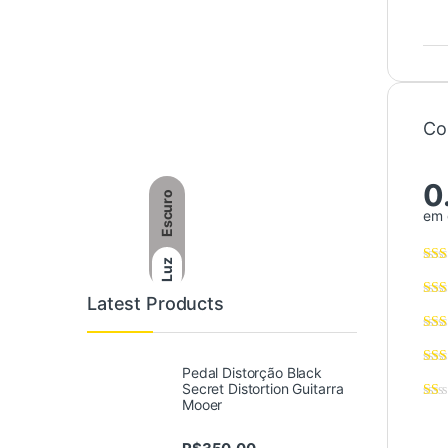
Co
0
Escuro
em 
Luz
Latest Products
Pedal Distorção Black
Secret Distortion Guitarra
Mooer