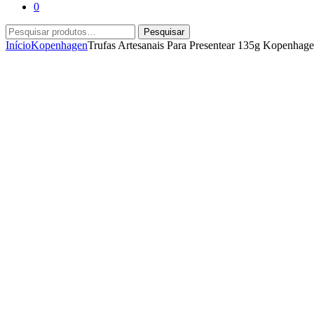
0
Pesquisar
Pesquisar
por:
Início
Kopenhagen
Trufas Artesanais Para Presentear 135g Kopenhag