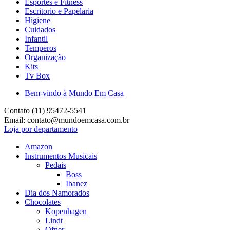
Esportes e Fitness
Escritorio e Papelaria
Higiene
Cuidados
Infantil
Temperos
Organização
Kits
Tv Box
Bem-vindo à Mundo Em Casa
Contato (11) 95472-5541
Email: contato@mundoemcasa.com.br
Loja por departamento
Amazon
Instrumentos Musicais
Pedais
Boss
Ibanez
Dia dos Namorados
Chocolates
Kopenhagen
Lindt
Ofner