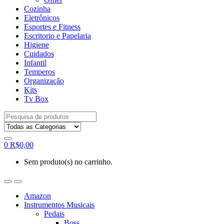
Cozinha
Eletrônicos
Esportes e Fitness
Escritorio e Papelaria
Higiene
Cuidados
Infantil
Temperos
Organização
Kits
Tv Box
Procurar
por:
0
R$
0,00
Sem produto(s) no carrinho.
Amazon
Instrumentos Musicais
Pedais
Boss