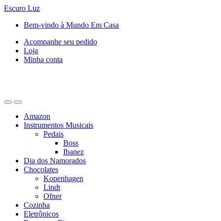
Escuro
Luz
Saltar
Pular
Bem-vindo à Mundo Em Casa
para
para
Acompanhe seu pedido
navegação
o
Loja
conteúdo
Minha conta
Amazon
Instrumentos Musicais
Pedais
Boss
Ibanez
Dia dos Namorados
Chocolates
Kopenhagen
Lindt
Ofner
Cozinha
Eletrônicos