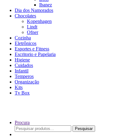
Ibanez
Dia dos Namorados
Chocolates
Kopenhagen
Lindt
Ofner
Cozinha
Eletrônicos
Esportes e Fitness
Escritorio e Papelaria
Higiene
Cuidados
Infantil
Temperos
Organização
Kits
Tv Box
Procura
Pesquisar
Pesquisar
por: