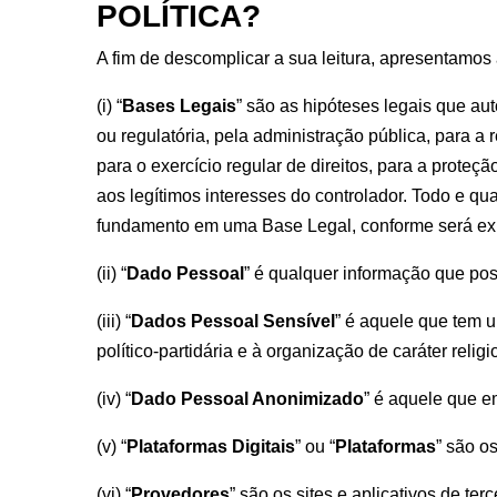
POLÍTICA?
A fim de descomplicar a sua leitura, apresentamos 
(i) “
Bases Legais
” são as hipóteses legais que a
ou regulatória, pela administração pública, para a
para o exercício regular de direitos, para a proteç
aos legítimos interesses do controlador. Todo e q
fundamento em uma Base Legal, conforme será expl
(ii) “
Dado Pessoal
” é qualquer informação que poss
(iii) “
Dados Pessoal Sensível
” é aquele que tem u
político-partidária e à organização de caráter reli
(iv) “
Dado Pessoal Anonimizado
” é aquele que em
(v) “
Plataformas Digitais
” ou “
Plataformas
” são o
(vi) “
Provedores
” são os sites e aplicativos de te