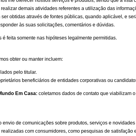
s lhe oferecer nossos serviços e produtos, sendo que a lista 
e realizar demais atividades referentes a utilização das informaç
er obtidas através de fontes públicas, quando aplicável, e ser
sponder às suas solicitações, comentários e dúvidas.
 é feita somente nas hipóteses legalmente permitidas.
os obter ou manter incluem:
dos pelo titular.
roprietários beneficiários de entidades corporativas ou candid
a Mundo Em Casa:
coletamos dados de contato que viabilizam 
r o envio de comunicações sobre produtos, serviços e novida
s realizadas com consumidores, como pesquisas de satisfação 