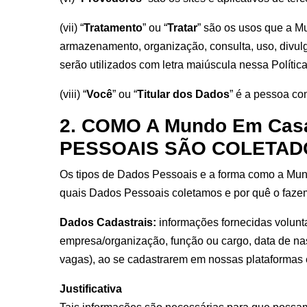
(vii) “
Tratamento
” ou “
Tratar
” são os usos que a Mu
armazenamento, organização, consulta, uso, divul
serão utilizados com letra maiúscula nessa Política
(viii) “
Você
” ou “
Titular dos Dados
” é a pessoa c
2. COMO A Mundo Em Ca
PESSOAIS SÃO COLETAD
Os tipos de Dados Pessoais e a forma como a Mu
quais Dados Pessoais coletamos e por quê o faze
Dados Cadastrais:
informações fornecidas volunta
empresa/organização, função ou cargo, data de nas
vagas), ao se cadastrarem em nossas plataformas e/
Justificativa