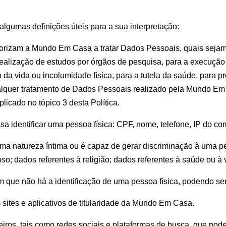
algumas definições úteis para a sua interpretação:
utorizam a Mundo Em Casa a tratar Dados Pessoais, quais seja
 realização de estudos por órgãos de pesquisa, para a execução
ão da vida ou incolumidade física, para a tutela da saúde, para
ualquer tratamento de Dados Pessoais realizado pela Mundo Em 
icado no tópico 3 desta Política.
a identificar uma pessoa física: CPF, nome, telefone, IP do com
ma natureza íntima ou é capaz de gerar discriminação à uma pesso
gioso; dados referentes à religião; dados referentes à saúde ou à
 que não há a identificação de uma pessoa física, podendo ser u
s sites e aplicativos de titularidade da Mundo Em Casa.
rceiros, tais como redes sociais e plataformas de busca, que po