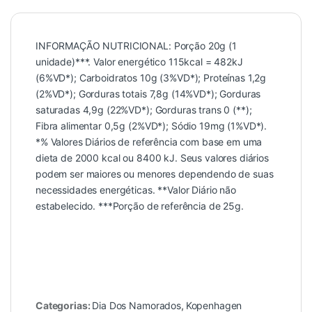
INFORMAÇÃO NUTRICIONAL: Porção 20g (1
unidade)***. Valor energético 115kcal = 482kJ
(6%VD*); Carboidratos 10g (3%VD*); Proteínas 1,2g
(2%VD*); Gorduras totais 7,8g (14%VD*); Gorduras
saturadas 4,9g (22%VD*); Gorduras trans 0 (**);
Fibra alimentar 0,5g (2%VD*); Sódio 19mg (1%VD*).
*% Valores Diários de referência com base em uma
dieta de 2000 kcal ou 8400 kJ. Seus valores diários
podem ser maiores ou menores dependendo de suas
necessidades energéticas. **Valor Diário não
estabelecido. ***Porção de referência de 25g.
Categorias:
Dia Dos Namorados
,
Kopenhagen