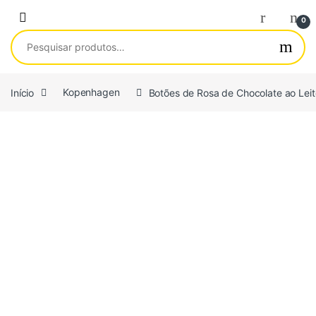
Saltar para navegação
Pular para o conteúdo
0
Pesquisar por:
Início
Kopenhagen
Botões de Rosa de Chocolate ao Lei