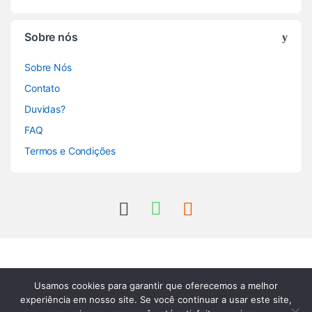
Sobre nós
Sobre Nós
Contato
Duvidas?
FAQ
Termos e Condições
Usamos cookies para garantir que oferecemos a melhor
experiência em nosso site. Se você continuar a usar este site,
Tem perguntas? Entre em