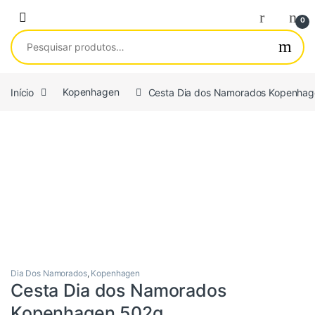
Saltar para navegação
Pular para o conteúdo
0
Pesquisar por:
Início
Kopenhagen
Cesta Dia dos Namorados Kopenha
Dia Dos Namorados
,
Kopenhagen
Cesta Dia dos Namorados
Kopenhagen 502g