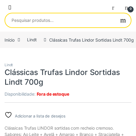
Saltar para navegação
Pular para o conteúdo
0
Pesquisar por:
Início
Lindt
Clássicas Trufas Lindor Sortidas Lindt 700g
Lindt
Clássicas Trufas Lindor Sortidas
Lindt 700g
Disponibilidade:
Fora de estoque
Adicionar a lista de desejos
Clássicas Trufas LINDOR sortidas com recheio cremoso.
Sabores: Ao Leite + Avelã + Amargo + Branco + Straciatella +